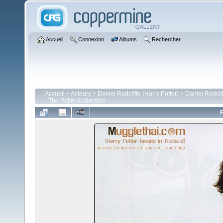
Accueil
Connexion
Albums
Rechercher
Accueil
>
Acteurs
>
Daniel Radcliffe (Harry Potter)
>
Daniel Radcli
- The Potter Collection
P