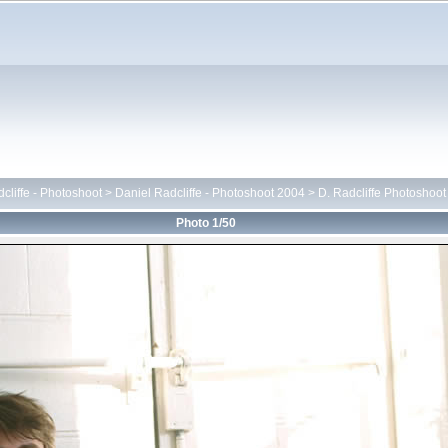
cliffe - Photoshoot
>
Daniel Radcliffe - Photoshoot 2004
>
D. Radcliffe Photoshoot
Photo 1/50