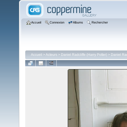
Accueil
Connexion
Albums
Rechercher
Accueil
>
Acteurs
>
Daniel Radcliffe (Harry Potter)
>
Daniel Rad