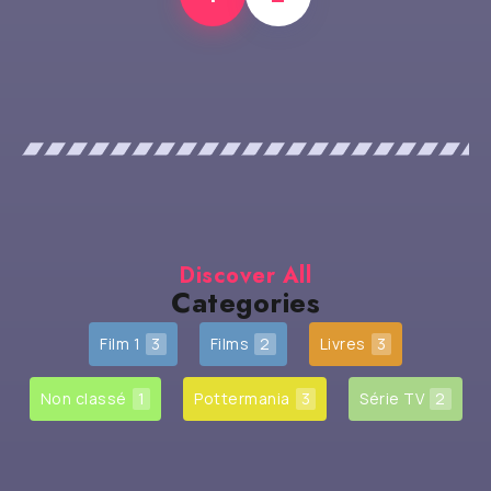
Discover All
Categories
Film 1
3
Films
2
Livres
3
Non classé
1
Pottermania
3
Série TV
2