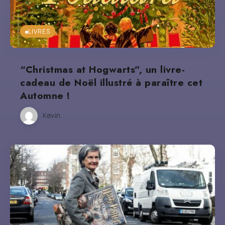
LIVRES
“Christmas at Hogwarts”, un livre-
cadeau de Noël illustré à paraître cet
Automne !
Kevin