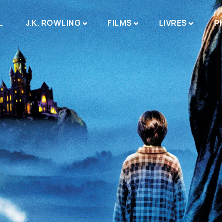
L
J.K. ROWLING
FILMS
LIVRES
P