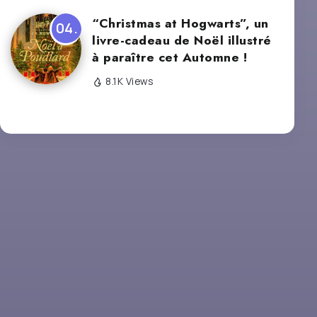
“Christmas at Hogwarts”, un
livre-cadeau de Noël illustré
à paraître cet Automne !
8.1K Views